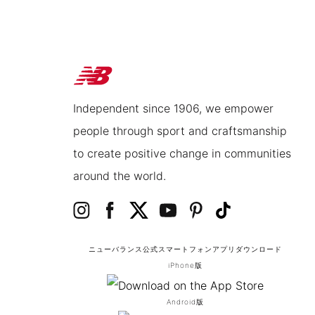
Independent since 1906, we empower
people through sport and craftsmanship
to create positive change in communities
around the world.
ニューバランス公式スマートフォンアプリ
ダウンロード
iPhone版
Android版