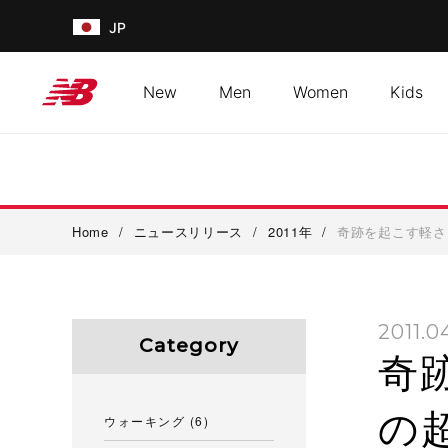
JP
New
Men
Women
Kids
Home
/
ニュースリリース
/
2011年
/
奇跡を起こす軽さ
2011.0
Category
奇
の
ウォーキング
(6)