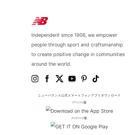
Independent since 1906, we empower
people through sport and craftsmanship
to create positive change in communities
around the world.
ニューバランス公式スマートフォンアプリ
ダウンロード
iPhone版
Android版