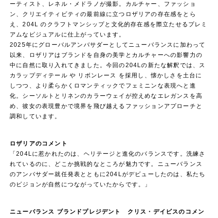
ーティスト、レネル・メドラノが撮影。カルチャー、ファッショ
ン、クリエイティビティの最前線に立つロザリアの存在感をとら
え、204L のクラフトマンシップと文化的存在感を際立たせるプレミ
アムなビジュアルに仕上がっています。
2025年にグローバルアンバサダーとしてニューバランスに加わって
以来、ロザリアはブランドを自身の美学とカルチャーへの影響力の
中に自然に取り入れてきました。今回の204Lの新たな解釈では、ス
カラップディテール や リボンレース を採用し、懐かしさを土台に
しつつ、より柔らかくロマンティックでフェミニンな表現へと進
化。シーソルトとリネンのカラーウェイが控えめなエレガンスを高
め、彼女の表現豊かで境界を飛び越えるファッションアプローチと
調和しています。
ロザリアのコメント
「204Lに惹かれたのは、ヘリテージと進化のバランスです。洗練さ
れているのに、どこか挑戦的なところが魅力です。ニューバランス
のアンバサダー就任発表とともに204Lがデビューしたのは、私たち
のビジョンが自然につながっていたからです。」
ニューバランス ブランドプレジデント クリス・デイビスのコメン