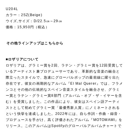
U204L
カラー：2SZ(Beige)
ウイズ,サイズ：D/22.5㎝～29㎝
価格：15,950円（税込）
その他ラインアップはこちらから
■ロザリアについて
ロザリアは、グラミー賞を2回、ラテン・グラミー賞を12回受賞して
いるアーティスト兼プロデューサーであり、革新的な音楽の融合と
際立ったスタイルで、急速にグローバルポップの最前線に躍り出た
存在です。彼女の画期的なアルバム『El Mal Querer』では、フラメ
ンコとその他の伝統的なスペイン音楽スタイルを融合させ、グラミ
ー賞とラテン・グラミー賞8部門（アルバム・オブ・ザ・イヤーを含
む）を受賞しました。この作品により、彼女はスペイン語アーティ
ストとして初めてグラミー賞「最優秀新人賞」にノミネートされる
という快挙を達成しました。2022年には、自ら作詞・作曲・録音・
プロデュースを手がけ、高く評価されたアルバム『MOTOMAMI』を
リリース。このアルバムはSpotifyのグローバルアルバムチャートで