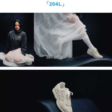
「204L」