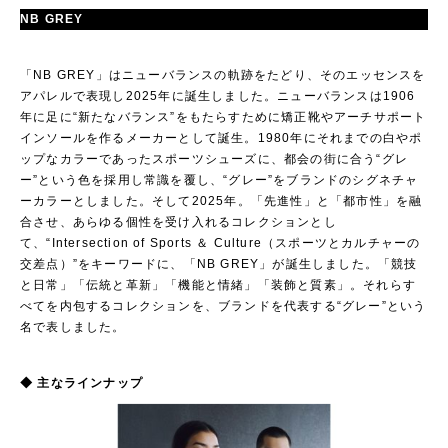
NB GREY
「NB GREY」はニューバランスの軌跡をたどり、そのエッセンスを
アパレルで表現し2025年に誕生しました。ニューバランスは1906
年に足に“新たなバランス”をもたらすために矯正靴やアーチサポート
インソールを作るメーカーとして誕生。1980年にそれまでの白やポ
ップなカラーであったスポーツシューズに、都会の街に合う“グレ
ー”という色を採用し常識を覆し、“グレー”をブランドのシグネチャ
ーカラーとしました。そして2025年。「先進性」と「都市性」を融
合させ、あらゆる個性を受け入れるコレクションとし
て、“Intersection of Sports ＆ Culture（スポーツとカルチャーの
交差点）”をキーワードに、「NB GREY」が誕生しました。「競技
と日常」「伝統と革新」「機能と情緒」「装飾と質素」。それらす
べてを内包するコレクションを、ブランドを代表する“グレー”という
名で表しました。
◆ 主なラインナップ