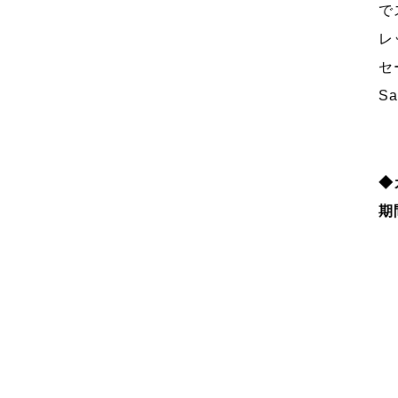
で
レ
セ
S
◆
期間