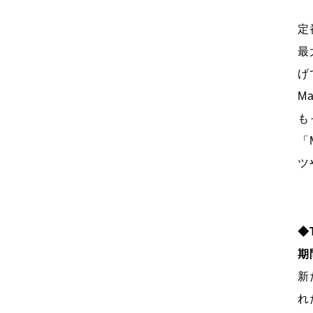
定
最
げ
M
も
「
ツ
◆T
期間
新
れ