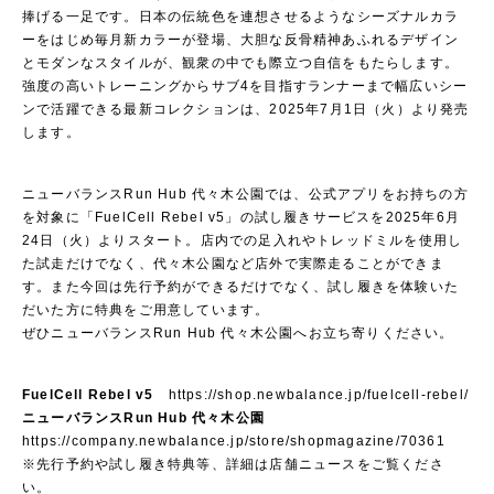
捧げる一足です。日本の伝統色を連想させるようなシーズナルカラ
ーをはじめ毎月新カラーが登場、大胆な反骨精神あふれるデザイン
とモダンなスタイルが、観衆の中でも際立つ自信をもたらします。
強度の高いトレーニングからサブ4を目指すランナーまで幅広いシー
ンで活躍できる最新コレクションは、2025年7月1日（火）より発売
します。
ニューバランスRun Hub 代々木公園では、公式アプリをお持ちの方
を対象に「FuelCell Rebel v5」の試し履きサービスを2025年6月
24日（火）よりスタート。店内での足入れやトレッドミルを使用し
た試走だけでなく、代々木公園など店外で実際走ることができま
す。また今回は先行予約ができるだけでなく、試し履きを体験いた
だいた方に特典をご用意しています。
ぜひニューバランスRun Hub 代々木公園へお立ち寄りください。
FuelCell Rebel v5
https://shop.newbalance.jp/fuelcell-rebel/
ニューバランスRun Hub 代々木公園
https://company.newbalance.jp/store/shopmagazine/70361
※先行予約や試し履き特典等、詳細は店舗ニュースをご覧くださ
い。