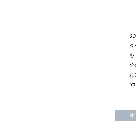
3
タ
を
分
れ
ht
オ