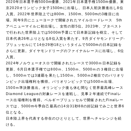
2020年日本選手権5000m優勝、2021年日本選手権1500m優勝。東
京2020オリンピック女子1500mに出場し、日本人初決勝進出し8位
入賞。2022年世界陸上では800m、1500m、5000mの3種目に出
場。同年9月にニューヨークで開催されたマイルロードレース 5th
アベニューマイルに初出場し、女性の部5位。2023年、ブタペスト
で行われた世界陸上では5000m予選にて日本新記録を樹立。そして
日本代表26年ぶりとなる8位入賞を果たす。9月ダイヤモンドリーグ-
ブリュッセルにて14分29秒18というタイムで5000mの日本記録を
さらに更新。ダイヤモンドリーグのファイナルレースに出場し、6位
入賞。
2024年ノルウェーオスロで開催されたレースで3000ｍ日本記録を
更新、6月日本選手権では800ｍ、1500ｍ、5000ｍの３種目に出場
し、5000ｍでは3連覇を果たし1500ｍ、5000ｍ2種目でのパリオリ
ンピック出場権利を獲得。パリオリンピックでは5000ｍ出場、
1500ｍ準決勝進出。オリンピック後も休む間なく世界最高峰レース
Diamond Leagueの対象レースを連戦し、見事２年連続でFinalレ
ース出場権利を獲得。ベルギーブリュッセルで開催されたFinalレー
スでは、5000m今季自己最高の14分31秒88の好記録でみごと世界6
位となる。
日本陸上界を代表する存在のひとりとして、世界へチャレンジを続
ける。