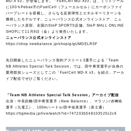
MD-X v3」が登場します。「FuelCell MD-Xv3」は、ミッドソール
に100％Pebax🄬のFuelCell（フューエルセル）にカーボンファイ
バープレートを搭載し、さらなる反発弾性とエネルギーリターンを
獲得したモデルです。ニューバランス公式オンラインストア、ニュ
ーバランス原宿、全国のSteP SPORTS店舗、SteP MALL ONLINE
SHOPにて11月8日（金）より発売いたします。
ニューバランス公式オンラインストア
https://shop.newbalance.jp/shop/g/gUMDELRSF
先日開催したニューバランス契約アスリート3選手による「Team
NB Athletes Special Talk Session」では、田中希実選手が自身の
愛用競技シューズとしてこの「FuelCell MD-X v3」を紹介。アーカ
イブ配信でぜひご覧ください。
「Team NB Athletes Special Talk Session」アーカイブ配信
出演：中長距離/田中希実選手（New Balance）、マラソン/赤﨑暁
選手（九電工）、100mハードル/田中佑美選手（富士通）
https://tigmedia.jp/live/watch?id=747203b548103525c2c6