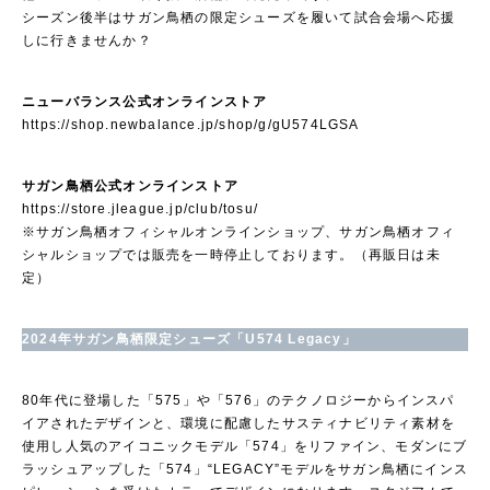
シーズン後半はサガン鳥栖の限定シューズを履いて試合会場へ応援
しに行きませんか？
ニューバランス公式オンラインストア
https://shop.newbalance.jp/shop/g/gU574LGSA
サガン鳥栖公式オンラインストア
https://store.jleague.jp/club/tosu/
※サガン鳥栖オフィシャルオンラインショップ、サガン鳥栖オフィ
シャルショップでは販売を一時停止しております。（再販日は未
定）
2024年サガン鳥栖限定シューズ「U574 Legacy」
80年代に登場した「575」や「576」のテクノロジーからインスパ
イアされたデザインと、環境に配慮したサスティナビリティ素材を
使用し人気のアイコニックモデル「574」をリファイン、モダンにブ
ラッシュアップした「574」“LEGACY”モデルをサガン鳥栖にインス