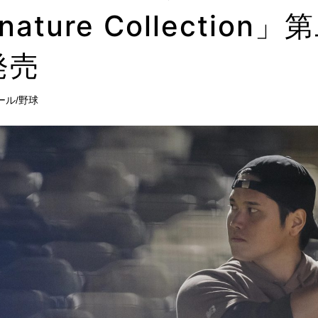
gnature Collecti
発売
ール/野球