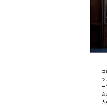
コ
ッ
ー
合
入