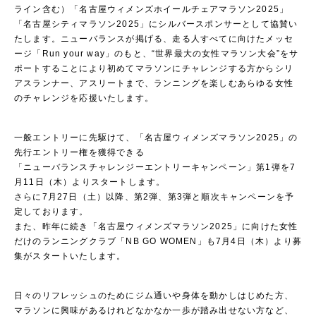
ライン含む）「名古屋ウィメンズホイールチェアマラソン2025」
「名古屋シティマラソン2025」にシルバースポンサーとして協賛い
たします。ニューバランスが掲げる、走る人すべてに向けたメッセ
ージ「Run your way」のもと、“世界最大の女性マラソン大会”をサ
ポートすることにより初めてマラソンにチャレンジする方からシリ
アスランナー、アスリートまで、ランニングを楽しむあらゆる女性
のチャレンジを応援いたします。
一般エントリーに先駆けて、「名古屋ウィメンズマラソン2025」の
先行エントリー権を獲得できる
「ニューバランスチャレンジーエントリーキャンペーン」第1弾を7
月11日（木）よりスタートします。
さらに7月27日（土）以降、第2弾、第3弾と順次キャンペーンを予
定しております。
また、昨年に続き「名古屋ウィメンズマラソン2025」に向けた女性
だけのランニングクラブ「NB GO WOMEN」も7月4日（木）より募
集がスタートいたします。
日々のリフレッシュのためにジム通いや身体を動かしはじめた方、
マラソンに興味があるけれどなかなか一歩が踏み出せない方など、