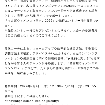
ランナー、初めて大会に出る方、健康的なランニング習慣を身につ
けたい方まで、名古屋ウィメンズマラソン2025のレースに向けてコ
ミュニケーションを取り合い、メンバー同士が切磋琢磨できる場所
として、充実したRUNライフをサポートします。
「名古屋ウィメンズマラソン2025」の先行エントリー権が獲得でき
ます。
※先行エントリー権のみプレゼントとなります。大会への参加費用
は自己負担となりますのでご了承ください。
専属コーチによる、ウォームアップや効率的な練習方法、本番前の
調整方法まで幅広いアドバイスをいただけます。またランニングフ
ァッションや健康美容に関する情報発信等、“女性的な美しさ”も追求
しながら皆さんのチャレンジを応援します。「名古屋ウィメンズマ
ラソン2025」に向けて、たくさんの仲間と共にレース本番までの半
年間を一緒に楽しみましょう。
募集期間：2024年7月4日（木）12：30～7月10日（水）23：55
※予定
詳細は下記よりご確認ください。
https://nbgowomen.web.co.jp/entry/