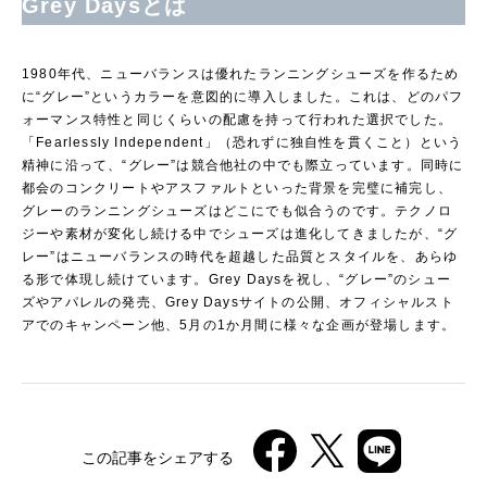
Grey Daysとは
1980年代、ニューバランスは優れたランニングシューズを作るため
に“グレー”というカラーを意図的に導入しました。これは、どのパフ
ォーマンス特性と同じくらいの配慮を持って行われた選択でした。
「Fearlessly Independent」（恐れずに独自性を貫くこと）という
精神に沿って、“グレー”は競合他社の中でも際立っています。同時に
都会のコンクリートやアスファルトといった背景を完璧に補完し、
グレーのランニングシューズはどこにでも似合うのです。テクノロ
ジーや素材が変化し続ける中でシューズは進化してきましたが、“グ
レー”はニューバランスの時代を超越した品質とスタイルを、あらゆ
る形で体現し続けています。Grey Daysを祝し、“グレー”のシュー
ズやアパレルの発売、Grey Daysサイトの公開、オフィシャルスト
アでのキャンペーン他、5月の1か月間に様々な企画が登場します。
この記事をシェアする