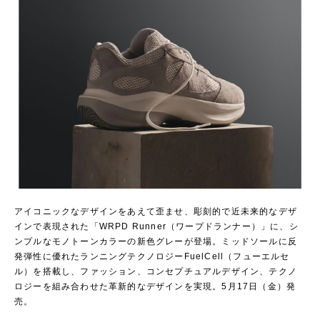
アイコニックなデザインをあえて歪ませ、彫刻的で近未来的なデザ
インで表現された「WRPD Runner（ワープドランナー）」に、シ
ンプルなモノトーンカラーの新色グレーが登場。ミッドソールに反
発弾性に優れたランニングテクノロジーFuelCell（フューエルセ
ル）を搭載し、ファッション、コンセプチュアルデザイン、テクノ
ロジーを組み合わせた革新的なデザインを実現。5月17日（金）発
売。