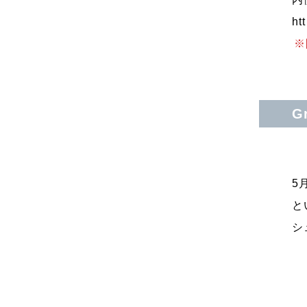
ht
※
G
5
と
シ