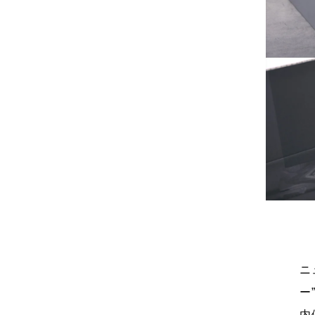
ニ
ー
内