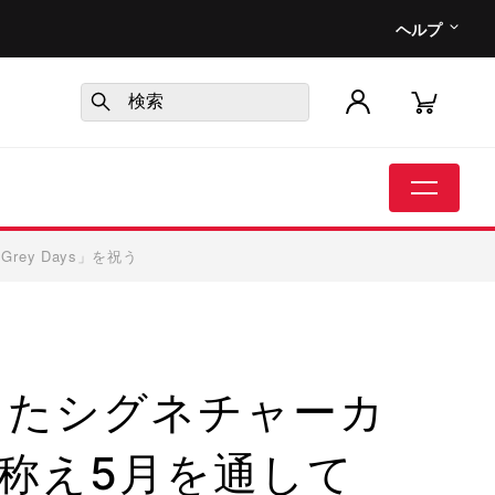
ヘルプ
ey Days」を祝う
えたシグネチャーカ
称え5月を通して