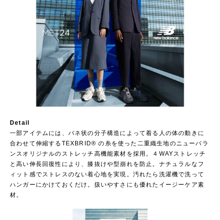
Detail
一部アイテムには、バネ状の分子構造によって着る人の体の動きに
合わせて伸縮するTEXBRID® の糸を使った二重織生地のニューバラ
ンスオリジナルのストレッチ高機能素材を採用。４WAYストレッチ
と高い伸長回復性により、膝抜けや型崩れを防止。ナチュラルなフ
ィット感でストレスのない着心地を実現。汚れたら洗濯機で洗って
ハンガーにかけておくだけ。扱いやすさにも優れたイージーケア素
材。