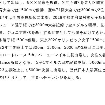
として出場し、8区区間賞を獲得。翌年も8区を走り区間賞
育大会では1500mで優勝、翌年71回大会では3000mで2位
017年は全国高校駅伝に出場。2018年都道府県対抗女子
ジュニア選手権では3000m大会記録で金メダルを獲得。世
得。ジュニア世代を牽引する存在として活躍を続けてきた。20
本選手権1500m優勝。東京2020オリンピック女子150
022年世界陸上では800m、1500m、5000mの3種目
ルロードレース 5thアベニューマイルに初出場し、女性の部
alance所属となる。女子1マイルの日本記録更新、500
023世界陸上にて5000m決勝に出場し、歴代日本人最高
のひとりとして、世界へチャレンジを続ける。