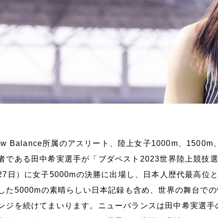
ew Balance所属のアスリート、陸上女子1000m、1500
者である田中希実選手が「ブダペスト2023世界陸上競技選
27日）に女子5000mの決勝に出場し、日本人歴代最高位
した5000mの素晴らしい日本記録も含め、世界の舞台で
ンジを続けてまいります。ニューバランスは田中希実選手