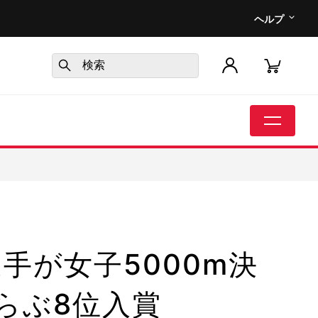
ヘルプ
手が女子5000m決
らぶ8位入賞