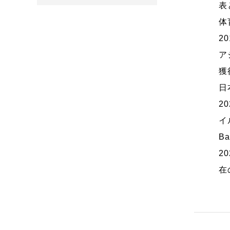
表
体
2
ア
獲
日
2
イ
B
2
在