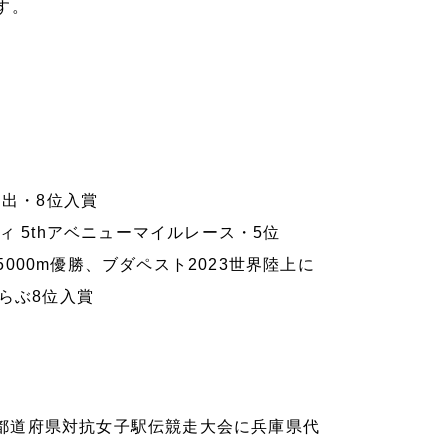
す。
勝進出・8位入賞
ティ 5thアベニューマイルレース・5位
5000m優勝、ブダペスト2023世界陸上に
らぶ8位入賞
全国都道府県対抗女子駅伝競走大会に兵庫県代