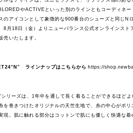
AILOREDやACTIVEといった別のラインともコーディ
スのアイコンとして象徴的な900番台のシューズと同じNロ
、8月18日（金）よりニューバランス公式オンラインスト
販売いたします。
ET24“N” ラインナップはこちらから
https://shop.newb
N”シリーズは、1年中を通して長く着ることができるほど
糸を巻きつけたオリジナルの天竺生地で、糸の中心がポリ
実現。肌に触れる部分はコットンで肌にも優しく快適な着