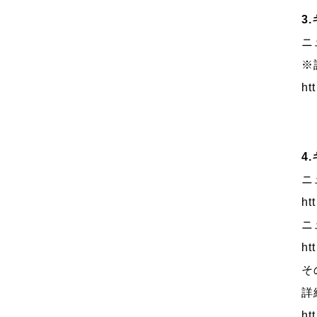
3
ニ
※
ht
4
ニ
ht
ニ
ht
そ
詳
ht