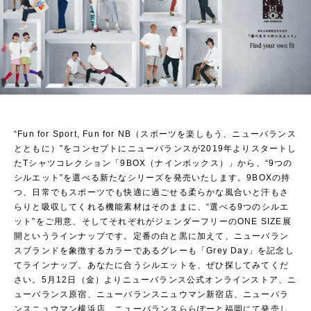
“Fun for Sport, Fun for NB（スポーツを楽しもう、ニューバランス
とともに）”をコンセプトにニューバランスが2019年よりスタートし
たTシャツコレクション「9BOX（ナインボックス）」から、“9つの
シルエット”を選べる新たなシリーズを発売いたします。9BOXの持
つ、日常でもスポーツでも快適に過ごせる柔らかな風合いと汗もさ
らりと吸収してくれる機能素材はそのままに、“選べる9つのシルエ
ット”をご用意、そしてそれぞれがジェンダーフリーのONE SIZE展
開というラインナップです。定番の白と黒に加えて、ニューバラン
スブランドを象徴するカラーであるグレーも「Grey Day」を記念し
てラインナップ。あなたに合うシルエットを、ぜひ探してみてくだ
さい。5月12日（金）よりニューバランス公式オンラインストア、ニ
ューバランス原宿、ニューバランスニュウマン新宿店、ニューバラ
ンスニュウマン横浜店、ニューバランスららぽーと福岡にて発売し