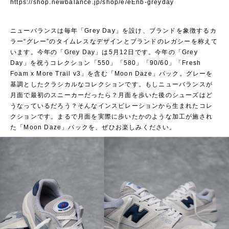
https://shop.newbalance.jp/shop/e/eEnb-greyday
ニューバランスは毎年「Grey Day」を設け、ブランドを象徴するカ
ラー“グレー”のタイムレスなデザインとブランドのレガシーを称えて
います。今年の「Grey Day」は5月12日です。今年の「Grey
Day」を祝うコレクション「550」「580」「90/60」「Fresh
Foam x More Trail v3」を含む「Moon Daze」パック。グレーを
基調としたクラシカルなコレクションです。もしニューバランスが
月面で最初のスニーカーだったら？月面を歩いた後のシューズはど
うなっているだろう？そんなインスピレーションから生まれたコレ
クションです。まるで月面を実際に歩いたかのような加工が施され
た「Moon Daze」パックを、ぜひお楽しみください。