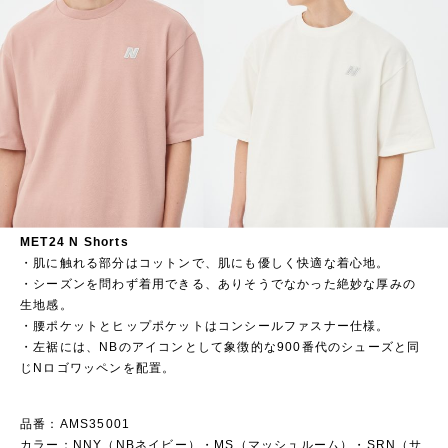
MET24 N Shorts
・肌に触れる部分はコットンで、肌にも優しく快適な着心地。​
・シーズンを問わず着用できる、ありそうでなかった絶妙な厚みの
生地感。​
・腰ポケットとヒップポケットはコンシールファスナー仕様。​
・左裾には、NBのアイコンとして象徴的な900番代のシューズと同
じNロゴワッペンを配置。
品番：AMS35001
カラー：NNY（NBネイビー）・MS（マッシュルーム）・SRN（サ