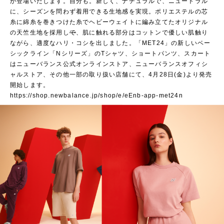
が登場いたします。自分も。新しく、ナチュラルで、ニュートラル
に、シーズンを問わず着用できる生地感を実現。ポリエステルの芯
糸に綿糸を巻きつけた糸でヘビーウェイトに編み立てたオリジナル
の天竺生地を採用し
で
、肌に触れる部分はコットンで優しい肌触り
ながら、適度なハリ・コシを出しました。「MET24」の新しいベー
シックライン「Nシリーズ」のTシャツ、ショートパンツ、スカート
はニューバランス公式オンラインストア、ニューバランスオフィシ
ャルストア、その他一部の取り扱い店舗にて、4月28日(金)より発売
開始します。
https://shop.newbalance.jp/shop/e/eEnb-app-met24n