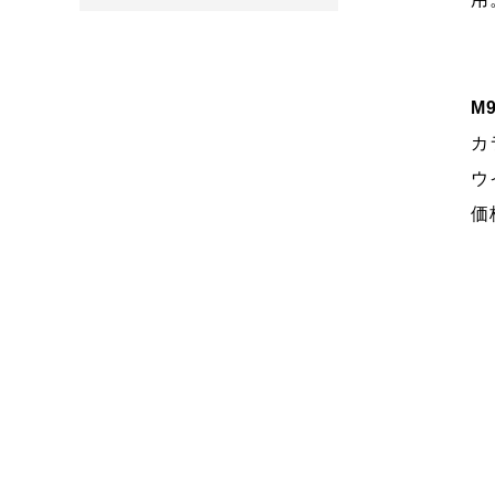
M
カ
ウイ
価