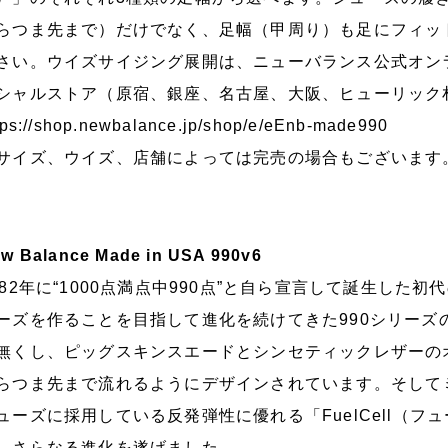
らつま先まで）だけでなく、足幅（甲周り）も足にフィッ
さい。ウイズサイジング展開は、ニューバランス公式オン
シャルストア（原宿、銀座、名古屋、大阪、ヒューリック
tps://shop.newbalance.jp/shop/e/eEnb-made990
サイズ、ウイズ、店舗によっては完売の場合もございます
w Balance Made in USA 990v6
982年に“1000点満点中990点”と自ら宣言して誕生した
ーズを作ることを目指して進化を続けてきた990シリーズの
無くし、ピッグスキンスエードとシンセティックレザーの
らつま先まで流れるようにデザインされています。そして
ューズに採用している反発弾性に優れる「FuelCell（フ
。さらなる進化を遂げました。