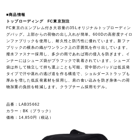
■商品情報
トップローディング FC東京別注
FC東京のエンブレム付き大容量の35Lオリジナルトップローディン
グバッグ。上部からの荷物の出し入れが簡単。600Dの高密度ナイロ
ンファブリックを使用し、耐久性と防汚性に優れています。新ファ
ブリックの横糸の織がワンランク上の雰囲気を作り出しています。
撥水ファスナー採用し、多少の雨であれば雨の侵入を防ぎます。イ
ンナーにはシューズ袋がプラフックで装着されています。シューズ
袋は外して独立して持ち運ぶことも可能。背中部のパッドは低反発
タイプで汗や蒸れの逃げ道を作る構造で、ショルダーストラップも
厚みを増した低反発素材を採用し、肩の食い込みを防ぎ身体への荷
物加重の負担を軽減します。クラブチーム採用モデル。
品番：LAB35662
カラー：BK（ブラック）
価格：14,850円（税込）