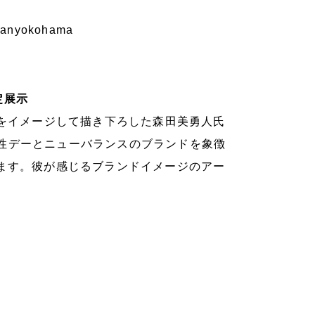
omanyokohama
定展示
ドをイメージして描き下ろした森田美勇人氏
性デーとニューバランスのブランドを象徴
います。彼が感じるブランドイメージのアー