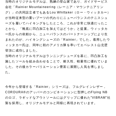
当時のオリジナルモデルは、熟練の登山家であり、ガイドサービス
会社「Rainier Mountaineering（レーニア・マウンテニアリン
グ）」の共同設立者でもあるLou Whittaker（ロー・ウィッタカー）
が当時従来型の重いブーツの代わりにニューバランスのテニスシュ
ーズを履いてハイキングをしたところ、これが非常に快適だったこ
とから、「靴底に凹凸加工を加えてはどうか」と提案。ウィッタカ
ー氏からの依頼から、ニューバランスのパートナーシップにより生
まれたのが、ハイキングシューズの「Rainier」でした。着用したウ
ィッタカー氏は、同年に初のアメリカ隊を率いてエベレスト山北壁
登頂に成功しました。
当時のオリジナルモデルはランニングシューズを基に、凹凸加工を
施したソールを組み合わせることで、耐久性、軽量性に優れていま
した。その後カラーバリエーション豊富に展開し人気を博しまし
た。
今年から登場する「Rainier」シリーズは、フルグレインレザー，
CORDURA®のアッパーのコンビネーションに型押しのFlying NB
のロゴ、ラギッドなアウトソールにはグリップに優れた”VIBRAM”社
製を採用し、オリジナルモデルと同様に再現されています。