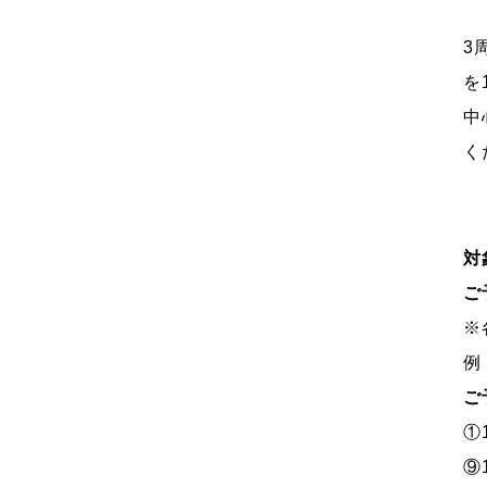
3
を
中
く
対
ご
※
例
ご
①
⑨