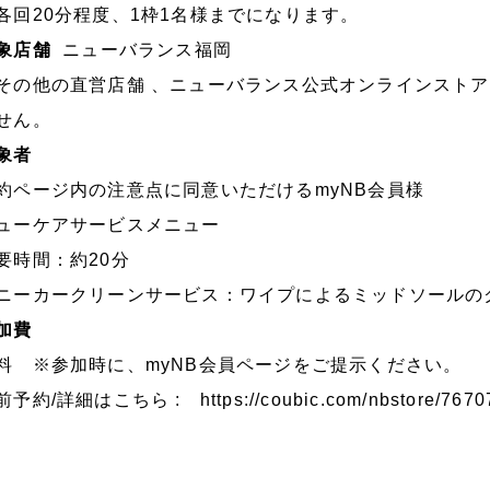
各回20分程度、1枠1名様までになります。
象店舗
ニューバランス福岡
その他の直営店舗 、ニューバランス公式オンラインスト
せん。
象者
約ページ内の注意点に同意いただけるmyNB会員様
ューケアサービスメニュー
要時間：約20分
ニーカークリーンサービス：ワイプによるミッドソールの
加費
料 ※参加時に、myNB会員ページをご提示ください。
前予約/詳細はこちら :
https://coubic.com/nbstore/767