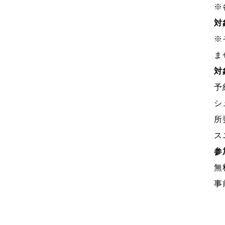
※
対
※
ま
対
予
シ
所
ス
参
無
事