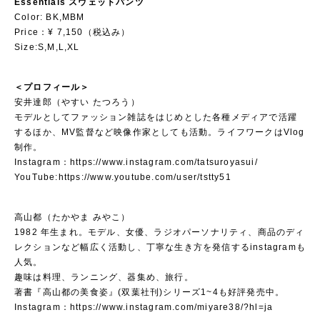
Essentials スウェットパンツ
Color: BK,MBM
Price：¥ 7,150（税込み）
Size:S,M,L,XL
＜プロフィール＞
安井達郎（やすい たつろう）
モデルとしてファッション雑誌をはじめとした各種メディアで活躍
するほか、MV監督など映像作家としても活動。ライフワークはVlog
制作。
Instagram：
https://www.instagram.com/tatsuroyasui/
YouTube:
https://www.youtube.com/user/tstty51
高山都（たかやま みやこ）
1982 年生まれ。モデル、女優、ラジオパーソナリティ、商品のディ
レクションなど幅広く活動し、丁寧な生き方を発信するinstagramも
人気。
趣味は料理、ランニング、器集め、旅行。
著書『高山都の美食姿』(双葉社刊)シリーズ1~4も好評発売中。
Instagram：
https://www.instagram.com/miyare38/?hl=ja