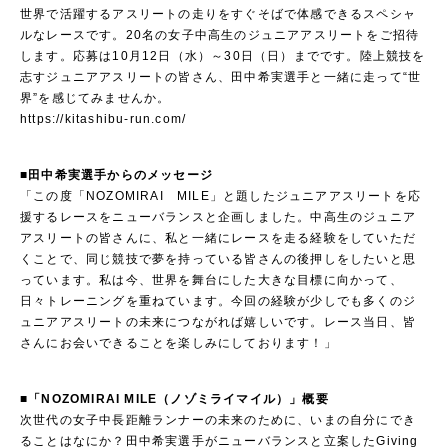
世界で活躍するアスリートの走りをすぐそばで体感できるスペシャ
ルなレースです。20名の女子中高生のジュニアアスリートをご招待
します。応募は10月12日（水）～30日（日）までです。陸上競技を
志すジュニアアスリートの皆さん、田中希実選手と一緒に走って“世
界”を感じてみませんか。
https://kitashibu-run.com/
■田中希実選手からのメッセージ
「この度「NOZOMIRAI MILE」と題したジュニアアスリートを応
援するレースをニューバランスと企画しました。中高生のジュニア
アスリートの皆さんに、私と一緒にレースを走る経験をしていただ
くことで、同じ競技で夢を持っている皆さんの後押しをしたいと思
っています。私は今、世界を舞台にした大きな目標に向かって、
日々トレーニングを重ねています。今回の経験が少しでも多くのジ
ュニアアスリートの未来につながれば嬉しいです。レース当日、皆
さんにお会いできることを楽しみにしております！」
■「NOZOMIRAI MILE（ノゾミライマイル）」概要
次世代の女子中長距離ランナーの未来のために、いまの自分にでき
ることはなにか？田中希実選手がニューバランスと立案したGiving