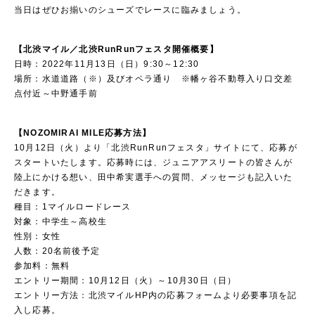
当日はぜひお揃いのシューズでレースに臨みましょう。
【北渋マイル／北渋RunRunフェスタ開催概要】
日時：2022年11月13日（日）9:30～12:30
場所：水道道路（※）及びオペラ通り ※幡ヶ谷不動尊入り口交差
点付近～中野通手前
【NOZOMIRAI MILE応募方法】
10月12日（火）より「北渋RunRunフェスタ」サイトにて、応募が
スタートいたします。応募時には、ジュニアアスリートの皆さんが
陸上にかける想い、田中希実選手への質問、メッセージも記入いた
だきます。
種目：1マイルロードレース
対象：中学生～高校生
性別：女性
人数：20名前後予定
参加料：無料
エントリー期間：10月12日（火）～10月30日（日）
エントリー方法：北渋マイルHP内の応募フォームより必要事項を記
入し応募。