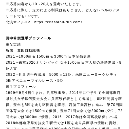
※応募内容から10～20人を選考いたします。
※応募に際し、走力による制限はありません。どんなレベルのアス
リートでもOKです。
北渋マイルHP
https://kitashibu-run.com/
田中希実選手プロフィール
主な実績
所属：豊田自動織機
2021 –1000m & 1500m & 3000m 日本記録更新
2021 –東京2020オリンピック 女子1500m 日本人初の決勝進出・8
位入賞
2022 –世界選手権出場 5000m 12位、米国ニューヨークシティ
5thアベニューマイルレース・5位
選手プロフィール
1999年9月4日生まれ。兵庫県出身。2014年に中学生で全国都道府
県対抗女子駅伝競走大会に兵庫県代表として出場し、8区区間賞を獲
得。翌年も8区を走り区間賞を獲得。西脇工業高校に進み、第70回国
民体育大会では1500mで優勝、翌年71回大会では3000mで2位、72
回大会では3000mで優勝。2016、2017年は全国高校駅伝に出場。
2018年都道府県対抗女子駅伝では1区を走り兵庫県の優勝に貢献。
アジアジュニア選手権では3000m大会記録で金メダルを獲得。世界