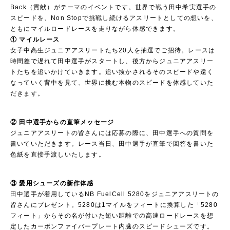
Back（貢献）がテーマのイベントです。世界で戦う田中希実選手の
スピードを、Non Stopで挑戦し続けるアスリートとしての想いを、
ともにマイルロードレースを走りながら体感できます。
① マイルレース
女子中高生ジュニアアスリートたち20人を抽選でご招待。レースは
時間差で遅れて田中選手がスタートし、後方からジュニアアスリー
トたちを追いかけていきます。追い抜かされるそのスピードや遠く
なっていく背中を見て、世界に挑む本物のスピードを体感していた
だきます。
② 田中選手からの直筆メッセージ
ジュニアアスリートの皆さんには応募の際に、田中選手への質問を
書いていただきます。レース当日、田中選手が直筆で回答を書いた
色紙を直接手渡しいたします。
③ 愛用シューズの新作体感
田中選手が着用しているNB FuelCell 5280をジュニアアスリートの
皆さんにプレゼント。5280は1マイルをフィートに換算した「5280
フィート」からその名が付いた短い距離での高速ロードレースを想
定したカーボンファイバープレート内臓のスピードシューズです。