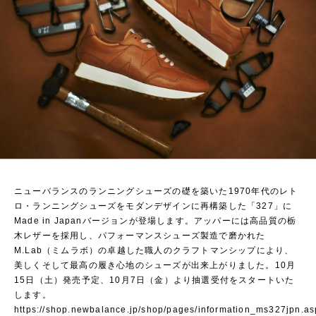
ニューバランスのランニングシューズの礎を築いた1970年代のレト
ロ・ランニングシューズをモダンデザインに再構築した「327」に
Made in Japanバージョンが登場します。アッパーには高品質の栃
木レザーを採用し、パフォーマンスシューズ製造で磨かれた
M.Lab（ミムラボ）の卓越した職人のクラフトマンシップにより、
美しくそして最高の履き心地のシューズが出来上がりました。10月
15日（土）発売予定、10月7日（金）より抽選受付をスタートいた
します。
https://shop.newbalance.jp/shop/pages/information_ms327jpn.as