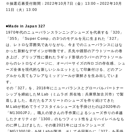
※抽選応募受付期間：2022年10月7日（金）13:00～2022年10月
11日（火）13:00
■Made in Japan 327
1970年代のニューバランスランニングシューズを代表する「320」
「355」「Super Comp」の3つのモデルを元に生まれた「327」
は、レトロな雰囲気でありながら、今までのニューバランスにはな
かった新鮮なデザインが特徴です。爪先や踵部のアウトソールの巻
き上げ、グリップ性に優れたラギッド形状のラバーのアウトソール
からのレトロなイメージに、オーバーサイズのNロゴの存在感、シュ
ーズ全体を現代的な新しいシルエットとして印象付ける、どのアン
グルから見てもフレアなミッドソールが新鮮さを生み出していま
す。
その「327」を、2018年にニューバランスとグローバルパートナー
シップを締結したM.Lab（ミムラボ 所在地：兵庫県加古川市）で製
造しました。名だたるアスリートのシューズを作り続けてきた
M.Labが初めてライフスタイルシューズを手掛けたのは2020年の
「M1300JPJ」。職人の皆さんの手作業によるシューズ作りの卓越
したクオリティが「1300」のもつフィット性をよりハイレベルなも
のに押し上げました。その後2021年にはゴルフシューズ
「MG1300JP」をM.Labが製造。そして今回新たに「327」を手掛