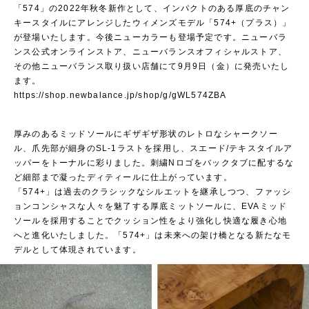
「574」の2022年秋冬新作として、インパクトのある厚底のチャン
キースタイルにアレンジしたウィメンズモデル「574+（プラス）」
が登場いたします。今後ニューカラーも登場予定です。ニューバラ
ンス公式オンラインストア、ニューバランスオフィシャルストア、
その他ニューバランス取り扱い店舗にて9月9日（金）に発売いたし
ます。
https://shop.newbalance.jp/shop/g/gWL574ZBA
厚みのあるミッドソールにギザギザ形状のレトロなシャークソー
ル、爪先部が細身のSL-1ラストを採用し、スエード/テキスタイルア
ッパーをトーナルに彩りました。刺繍Nロゴをバックタブに配するな
ど細部まで凝ったディティールに仕上がっています。
「574+」は過去のクラシックなシルエットを継承しつつ、ファッシ
ョンコンシャスな人々を魅了する厚底ミットソールに、EVAミッド
ソールを採用することでクッション性をより強化し快適な履き心地
へと進化いたしました。「574+」は未来への架け橋となる新たなモ
デルとして体現されています。