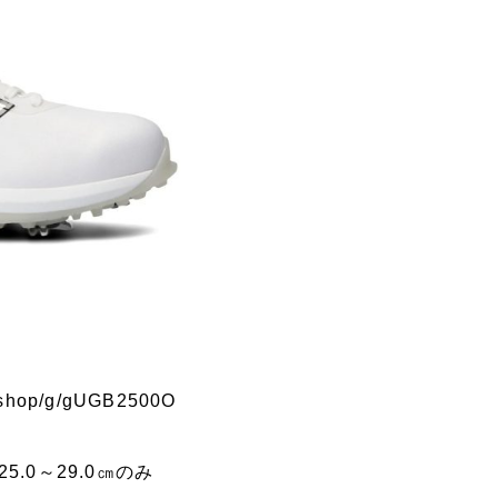
p/shop/g/gUGB2500O
5.0～29.0㎝のみ