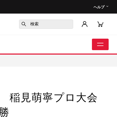
ヘルプ
 稲見萌寧プロ大会
勝