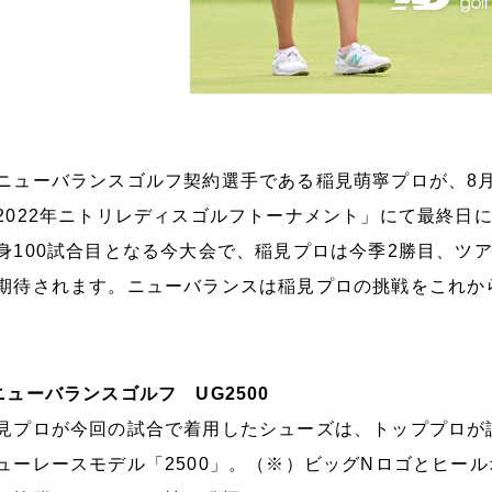
ューバランスゴルフ契約選手である稲見萌寧プロが、8月
2022年ニトリレディスゴルフトーナメント」にて最終日
身100試合目となる今大会で、稲見プロは今季2勝目、ツ
期待されます。ニューバランスは稲見プロの挑戦をこれか
ニューバランスゴルフ UG2500
見プロが今回の試合で着用したシューズは、トッププロが
ューレースモデル「2500」。（※）ビッグNロゴとヒー