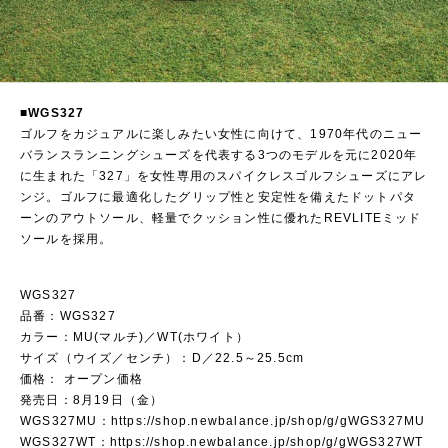
■WGS327
ゴルフをカジュアルに楽しみたい女性に向けて、1970年代のニュー
バランスランニングシューズを代表する3つのモデルを元に2020年
に生まれた「327」を女性専用のスパイクレスゴルフシューズにアレ
ンジ。ゴルフに最適化したグリップ性と安定性を備えたドットパタ
ーンのアウトソール、軽量でクッション性に優れたREVLITEミッド
ソールを採用。
WGS327
品番：WGS327
カラー：MU(マルチ)／WT(ホワイト）
サイズ（ウイズ／センチ）：D／22.5～25.5cm
価格： オープン価格
発売日：8月19日（金）
WGS327MU：
https://shop.newbalance.jp/shop/g/gWGS327MU
WGS327WT：
https://shop.newbalance.jp/shop/g/gWGS327WT