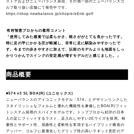
ストアおよびニューバランス原宿、その他一部のニューバランスゴ
ルフ取り扱い店舗にて発売中です。
https://shop.newbalance.jp/shop/e/eEnb-golf
有村智恵プロからの着用コメント
「使用してみた感覚では柔らかさ、軽さががとても良かったです。
特に足の甲にかかる圧が軽減し、非常に足に馴染みやすかったで
す。今までの歩きやすさに加えて、以前のモデルよりも地面をしっ
かりつかんでスイングの安定感が増すモデルだと感じました。」
商品概要
■574 v3 SL BOA(R) (ユニセックス)
ニューバランスのアイコニックモデル「574」とデザインリンクした
スタイリッシュなフォルムと優れた機能性を兼備したBOA(R)フィッ
トシステム採用のスパイクモデルです。トッププロから好評の日本
人の足にフィットするラスト、足入れしやすい2Eウイズを採用。軽
量性とサポート性、屈曲性と柔軟性を実現するハイブリッド構造の
アッパー、ゴルフに最適化したグリップ性の高いラギッド意匠のア