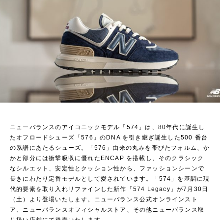
ニューバランスのアイコニックモデル「574」は、80年代に誕生し
たオフロードシューズ「576」のDNA を引き継ぎ誕生した500 番台
の系譜にあたるシューズ。「576」由来の丸みを帯びたフォルム、か
かと部分には衝撃吸収に優れたENCAP を搭載し、そのクラシック
なシルエット、安定性とクッション性から、ファッションシーンで
長きにわたり定番モデルとして愛されています。「574」を基調に現
代的要素を取り入れリファインした新作「574 Legacy」が7月30日
（土）より登場いたします。ニューバランス公式オンラインスト
ア、ニューバランスオフィシャルストア、その他ニューバランス取