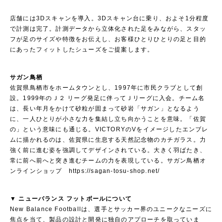
店舗には3Dスキャンを導入。3Dスキャン台に乗り、およそ1分程度
で計測は完了。計測データから立体化された足をみながら、スタッ
フが足のサイズや特徴をお伝えし、お客様ひとりひとりの足と目的
にあったフィットしたシューズをご提案します。
サガン鳥栖
佐賀県鳥栖市をホームタウンとし、1997年に市民クラブとして創
設。1999年のＪ２ リーグ発足に伴ってＪリーグに入会。チーム名
は、長い年月をかけて砂粒が固まって砂岩「サガン」となるよう
に、一人ひとりが小さな力を集結し立ち向かうことを意味。「佐賀
の」という意味にも通じる。VICTORYのVをイメージしたエンブレ
ムに描かれるのは、佐賀県に生息する天然記念物のカチガラス。力
強く前に進む姿を強調してデザインされている。大きく羽ばたき、
常に前へ前へと突き進むチームの力を表現している。サガン鳥栖オ
ンラインショップ
https://sagan-tosu-shop.net/
▼
ニューバランス フットボールについて
New Balance Footballは、選手とサッカー界のユニークなニーズに
焦点を当て、製品の設計と開発に独自のアプローチを取っていま