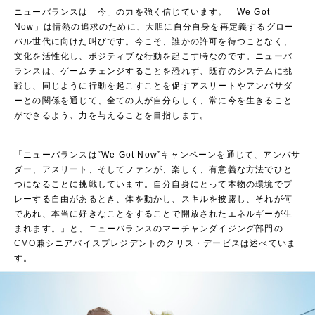
ニューバランスは「今」の力を強く信じています。「We Got
Now」は情熱の追求のために、大胆に自分自身を再定義するグロー
バル世代に向けた叫びです。今こそ、誰かの許可を待つことなく、
文化を活性化し、ポジティブな行動を起こす時なのです。ニューバ
ランスは、ゲームチェンジすることを恐れず、既存のシステムに挑
戦し、同じように行動を起こすことを促すアスリートやアンバサダ
ーとの関係を通じて、全ての人が自分らしく、常に今を生きること
ができるよう、力を与えることを目指します。
「ニューバランスは“We Got Now”キャンペーンを通じて、アンバサ
ダー、アスリート、そしてファンが、楽しく、有意義な方法でひと
つになることに挑戦しています。自分自身にとって本物の環境でプ
レーする自由があるとき、体を動かし、スキルを披露し、それが何
であれ、本当に好きなことをすることで開放されたエネルギーが生
まれます。」と、ニューバランスのマーチャンダイジング部門の
CMO兼シニアバイスプレジデントのクリス・デービスは述べていま
す。