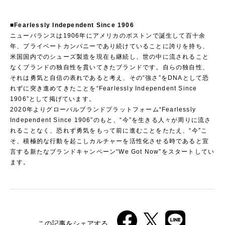
■Fearlessly Independent Since 1906
ニューバランスは1906年にアメリカのボストンで誕生して百十余
年、プライベートカンパニーであり続けていることに誇りを持ち、
米国国内でのシューズ製造を現在も継続し、世の中に流されること
なくブランドの独自性を貫いてきたブランドです。自らの独自性、
それは勇気と自信の表れであると考え、その“強さ”をDNAとして恐
れずに突き進めてきたことを“Fearlessly Independent Since
1906”として掲げています。
2020年よりグローバルブランドプラットフォーム“Fearlessly
Independent Since 1906”のもと、“今”を生きる人々が周りに流さ
れることなく、恐れず勇気をもって前に進むことをたたえ、“今”こ
そ、積極的な行動を起こしカルチャーを活性化させる時であると宣
言する新たなブランドキャンペーン“We Got Now”をスタートしてい
ます。
この記事をシェアする