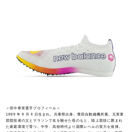
＜田中希実選手プロフィール＞
1999 年 9 月 4 日生まれ。兵庫県出身。豊田自動織機所属。元実業
団競技者の父とマラソンで名を馳せた母のもと、陸上競技に囲まれ
た家庭環境で育つ。中学、高校時代より国際レベルの実力を発揮。