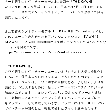
ナード選手のシグネチャーモデル2の最新作「THE KAWHIⅡ
OCEAN BLUE」が登場いたします。日本では5月13日（金）よりニ
ューバランス公式オンラインストア、ニューバランス原宿にて限定
発売いたします。
また前作のシグネチャーモデルTHE KAWHIⅡ “Goosebumps”と、
このシューズと合わせられるアパレルコレクション「KAWHI’S
KLAWSET」と Goosebumpsがコラボレーションしたスペシャルな
Tシャツも発売中です。
https://shop.newbalance.jp/shop/e/eEnb-basketball
「THE KAWHIⅡ」
カワイ選手のシグネチャーシューズのオリジナルを大幅に軽量化し
たもので、選手本人からのリクエストで作られたものです。このセ
カンドバージョンは、カワイ選手の目標である「より軽く、より爆
発的に」を実現するために、新しいパフォーマンステクノロジーを
詰め込んでいます。フルレングスのFuelCellミッドソールと連動
し、究極のエネルギーリターンを実現するパフォーマンスプレート
をアップデートして搭載しています。アッパーにはNB HOOPSのデ
ザインチームが開発した、軽量で優れたフィット感をもたらす