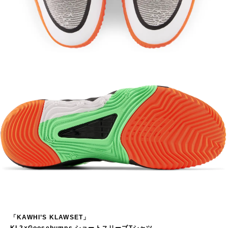
「KAWHI’S KLAWSET」