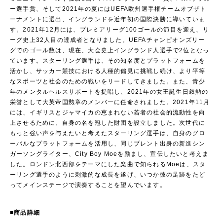
ー選手賞、そして2021年の夏にはUEFA欧州選手権チームオブザト
ーナメントに選出、イングランドを近年初の国際決勝に導いていま
す。2021年12月には、プレミアリーグ100ゴールの節目を迎え、リ
ーグ史上32人目の達成者となりました。UEFAチャンピオンズリー
グでのゴール数は、現在、大会史上イングランド人選手で2位となっ
ています。スターリング選手は、その知名度とプラットフォームを
活かし、サッカー競技における人種的偏見に挑戦し続け、より平等
なスポーツと社会のための戦いをリードしてきました。また、青少
年のメンタルヘルスサポートを提唱し、2021年の女王誕生日叙勲の
栄誉として大英帝国勲章のメンバーに任命されました。2021年11月
には、イギリスとジャマイカの恵まれない若者の社会的流動性を向
上させるために、自身の名を冠した財団を設立しました。次世代に
もっと強い声を与えたいと考えたスターリング選手は、自身のグロ
ーバルなプラットフォームを活用し、同じブレント出身の新進シン
ガーソングライター、City Boy Moeを励まし、宣伝したいと考えま
した。ロンドン北西部をテーマにした楽曲で知られるMoeは、スタ
ーリング選手のように刺激的な成長を遂げ、いつか彼の足跡をたど
ってメインステージで演奏することを望んでいます。
■商品詳細