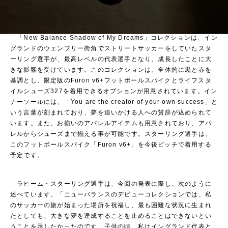
「New Balance Shadow of My Dreams」コレクションは、イン
グランドのウェンブリー街角でストリートサッカーをしていたスタ
ーリング選手が、最高レベルの代表選手となり、成長したことに大
きな影響を受けています。このコレクションは、全体的に黒と赤を
基調とし、限定版のFuron v6+フットボールスパイクとライフスタ
イルシューズ327を
着用できる
オプションが用意されています。イン
ナーソールには、「You are the creator of your own success」と
いう言葉が刻まれており、夢を追いかける人への賛辞が込められて
います。また、
お揃いのアパレルアイテムも用意されており
、アパ
レルからシューズまで揃える事が可能です。
スターリング選手は、
このフットボールスパイク「Furon v6+」を今後ピッチで着用する
予定です。
ラヒーム・スターリング選手は、今回の発表に際し、次のように
述べています。「ニューバランスのデビューコレクションでは、私
のサッカーの旅が始まった場所を祝福し、最も困難な状況に生まれ
たとしても、大きな夢を達成することを止めることはできないとい
うことを示したかったのです。子供の頃、私はイングランド代表と