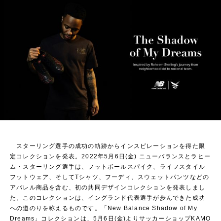
スターリング選手の成功の軌跡からインスピレーションを得た限
定コレクションを発表。2
022
年5月6日(金) ニューバランスとラヒー
ム・スターリング選手は、フットボールスパイク、ライフスタイル
フットウェア、そしてTシャツ、フーディ、スウェットパンツなどの
アパレル商品を含む、初の共同デザインコレクションを発表しまし
た。このコレクションは、イングランド代表選手が歩んできた成功
への道のりを称えるものです。「New Balance Shadow of My
Dreams」コレクションは、5月6日(金)よりサッカーショップKAMO