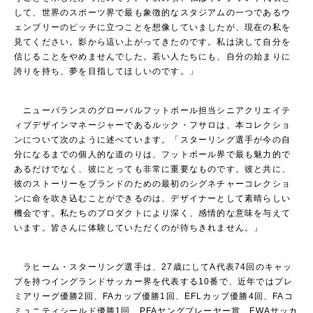
して、世界のスポーツ界で最も象徴的なスタジアムの一つであるウ
ェンブリーのピッチに立つことを想像していましたが、現在の私を
見てください。影から這い上がってきたのです。私は決して自分を
信じることをやめませんでした。若い人たちにも、自分の始まりに
誇りを持ち、夢を目指してほしいのです。」
ニューバランスのグローバルフットボール担当シニアクリエイテ
ィブデザインマネージャーであるルック・フサロは、本コレクショ
ンについて次のように述べています。「スターリング選手が今の自
分になるまでの個人的な道のりは、フットボール界で最も魅力的で
あるだけでなく、彼にとっても非常に重要なものです。彼と共に、
彼のストーリーをブランドのための最初のシグネチャーコレクショ
ンに命を吹き込むことができるのは、デザイナーとして素晴らしい
機会です。私たちのプロダクトにより深く、感情的な意味を与えて
います。皆さんに体験していただくのが待ちきれません。」
ラヒーム・スターリング選手は、
27歳にしてA代表74回
のキャッ
プを持つイングランドサッカー界を代表する10番で、近年ではプレ
ミアリーグ優勝2回、FAカップ優勝1回、EFLカップ優勝4回、FAコ
ミュニティシールド優勝1回、PFAヤングプレーヤー賞、FWAサッカ