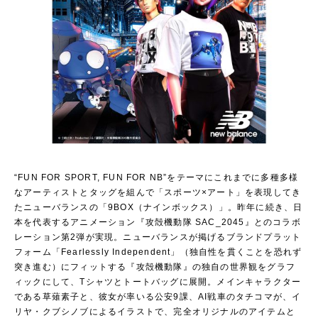
“FUN FOR SPORT, FUN FOR NB”をテーマにこれまでに多種多様
なアーティストとタッグを組んで「スポーツ×アート」を表現してき
たニューバランスの「9BOX（ナインボックス）」。昨年に続き、日
本を代表するアニメーション『攻殻機動隊 SAC_2045』とのコラボ
レーション第2弾が実現。ニューバランスが掲げるブランドプラット
フォーム「Fearlessly Independent」（独自性を貫くことを恐れず
突き進む）にフィットする『攻殻機動隊』の独自の世界観をグラフ
ィックにして、Tシャツとトートバッグに展開。メインキャラクター
である草薙素子と、彼女が率いる公安9課、AI戦車のタチコマが、イ
リヤ・クブシノブによるイラストで、完全オリジナルのアイテムと