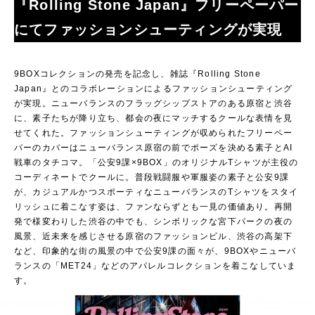
『Rolling Stone Japan』フリーペーパー
にてファッションシューティングが実現
9BOXコレクションの発売を記念し、雑誌『Rolling Stone
Japan』とのコラボレーションによるファッションシューティング
が実現。ニューバランスのフラッグシップストアのある原宿と渋谷
に、素子たちが降り立ち、都会の夜にマッチするクールな表情を見
せてくれた。ファッションシューティングが収められたフリーペー
パーのカバーはニューバランス原宿の前でポーズを決める素子とAI
戦車のタチコマ。「公安9課×9BOX」のオリジナルTシャツが主役の
コーディネートでクールに。普段戦闘服や軍服姿の素子と公安9課
が、カジュアルかつスポーティなニューバランスのTシャツをスタイ
リッシュに着こなす姿は、ファンならずとも一見の価値あり。再開
発で様変わりした渋谷の中でも、シンボリックな宮下パークの夜の
風景、近未来を感じさせる原宿のファッションビル、渋谷の高架下
など、印象的な街の風景の中で公安9課の面々が、9BOXやニューバ
ランスの「MET24」などのアパレルコレクションを着こなしていま
す。