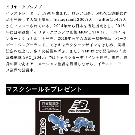
イリヤ・クブシノブ
イラストレーター。1990年生まれ、ロシア出身。SNSで定期的に作
品を発表して人気を集め、Instagramは200万人、Twitterは54万人
からフォローされている。2014年から日本を活動拠点とし、2016
年には初画集「イリヤ・クブシノブ画集 MOMENTARY」（パイ イ
ンターナショナル）を発売。2019年公開の原恵一監督作品『バース
デー・ワンダーランド』ではキャラクターデザインをはじめ、美術
設定を担当し、多くの反響を呼ぶ。また、Netflixにて配信中の『攻
殻機動隊 SAC_2045』ではキャラクターデザインを担当。現在、自
身の夢であるアニメーション監督を目指しながら、イラスト・アニ
メ業界で活躍中。
マスクシールをプレゼント