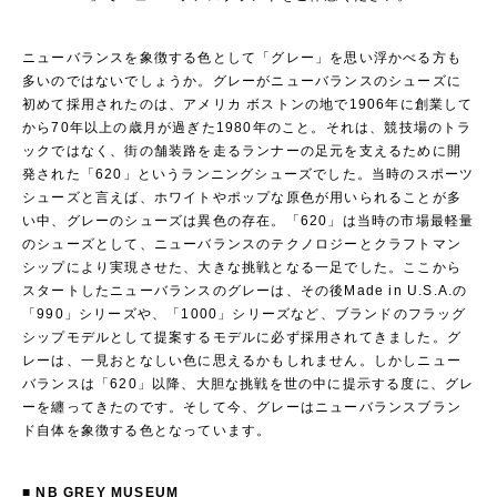
ニューバランスを象徴する色として「グレー」を思い浮かべる方も
多いのではないでしょうか。グレーがニューバランスのシューズに
初めて採用されたのは、アメリカ ボストンの地で1906年に創業して
から70年以上の歳月が過ぎた1980年のこと。それは、競技場のトラ
ックではなく、街の舗装路を走るランナーの足元を支えるために開
発された「620」というランニングシューズでした。当時のスポーツ
シューズと言えば、ホワイトやポップな原色が用いられることが多
い中、グレーのシューズは異色の存在。「620」は当時の市場最軽量
のシューズとして、ニューバランスのテクノロジーとクラフトマン
シップにより実現させた、大きな挑戦となる一足でした。ここから
スタートしたニューバランスのグレーは、その後Made in U.S.A.の
「990」シリーズや、「1000」シリーズなど、ブランドのフラッグ
シップモデルとして提案するモデルに必ず採用されてきました。グ
レーは、一見おとなしい色に思えるかもしれません。しかしニュー
バランスは「620」以降、大胆な挑戦を世の中に提示する度に、グレ
ーを纏ってきたのです。そして今、グレーはニューバランスブラン
ド自体を象徴する色となっています。
■ NB GREY MUSEUM