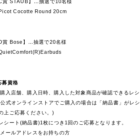
C賞 STAUB】…抽選で10名様
icot Cocotte Round 20cm
D賞 Bose】…抽選で20名様
uietComfort(R)Earbuds
応募資格
 購入店舗、購入日時、購入した対象商品が確認できるレ
各公式オンラインストアでご購入の場合は「納品書」がレ
の上ご応募ください。)
レシート(納品書)1枚につき1回のご応募となります。
 メールアドレスをお持ちの方