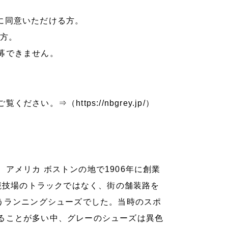
に同意いただける方。
の方。
募できません。
ご覧ください。⇒（
https://nbgrey.jp/
）
アメリカ ボストンの地で1906年に創業
、競技場のトラックではなく、街の舗装路を
うランニングシューズでした。当時のスポ
ることが多い中、グレーのシューズは異色