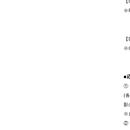
【
※P
【
※Q
■
①
(
影
※
②