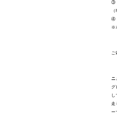
③
（
④
※
ご
ニ
グ
し
走
ー