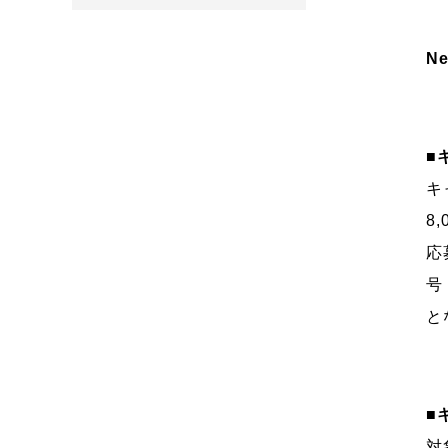
N
■
キ
8
応
号
と
■
対