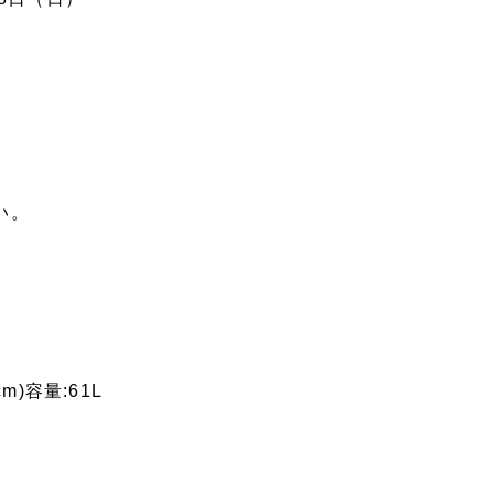
い。
(cm)容量:61L