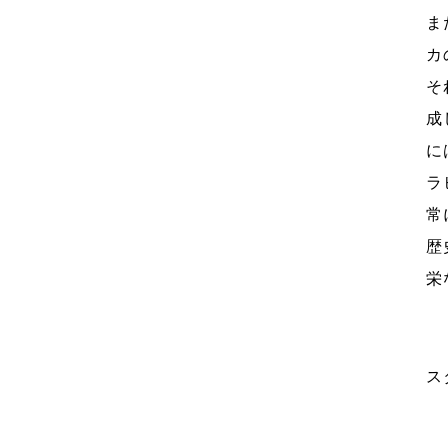
ま
カ
そ
成
に
ラ
常
歴
栄
ス