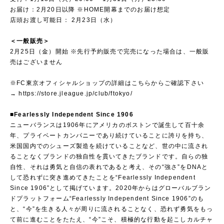
お届け：2月20日以降 ※HOME開幕までのお届け想定
店頭お渡し可能日： 2月23日（水）
＜一般販売＞
2月25日（金）開始 ※先行予約販売で完売になった場合は、一般販
売はございません
※FC東京オフィシャルショップの詳細はこちらからご確認下さい
→
https://store.jleague.jp/club/ftokyo/
■Fearlessly Independent Since 1906
ニューバランスは1906年にアメリカのボストンで誕生して百十余
年、プライベートカンパニーであり続けていることに誇りを持ち、
米国国内でのシューズ製造を続けていることなど、世の中に流され
ることなくブランドの独自性を貫いてきたブランドです。自らの独
自性、それは勇気と自信の表れであると考え、その“強さ”をDNAと
して恐れずに突き進めてきたことを“Fearlessly Independent
Since 1906”として掲げています。2020年からはグローバルブラン
ドプラットフォーム“Fearlessly Independent Since 1906”のも
と、“今”を生きる人々が周りに流されることなく、恐れず勇気をもっ
て前に進むことをたたえ、“今”こそ、積極的な行動を起こしカルチャ