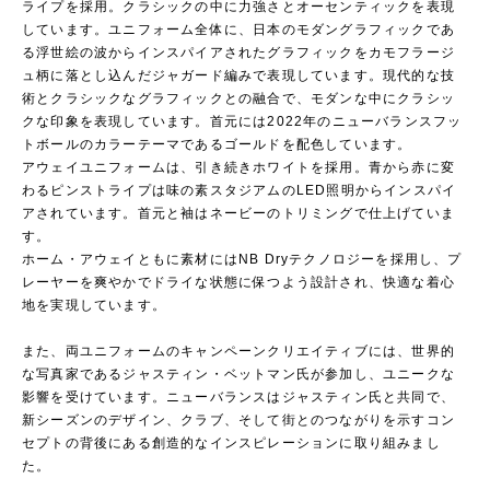
ライプを採用。クラシックの中に力強さとオーセンティックを表現
しています。ユニフォーム全体に、日本のモダングラフィックであ
る浮世絵の波からインスパイアされたグラフィックをカモフラージ
ュ柄に落とし込んだジャガード編みで表現しています。現代的な技
術とクラシックなグラフィックとの融合で、モダンな中にクラシッ
クな印象を表現しています。首元には2022年のニューバランスフッ
トボールのカラーテーマであるゴールドを配色しています。
アウェイユニフォームは、引き続きホワイトを採用。青から赤に変
わるピンストライプは味の素スタジアムのLED照明からインスパイ
アされています。首元と袖はネービーのトリミングで仕上げていま
す。
ホーム・アウェイともに素材にはNB Dryテクノロジーを採用し、プ
レーヤーを爽やかでドライな状態に保つよう設計され、快適な着心
地を実現しています。
また、両ユニフォームのキャンペーンクリエイティブには、世界的
な写真家であるジャスティン・ベットマン氏が参加し、ユニークな
影響を受けています。ニューバランスはジャスティン氏と共同で、
新シーズンのデザイン、クラブ、そして街とのつながりを示すコン
セプトの背後にある創造的なインスピレーションに取り組みまし
た。