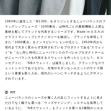
1985年に誕生した「M1300」をオリジンとするニューバランスのフ
ラッグシップシューズ「1000番台」は時代ごとの最新機能と上質な
素材を配してブランドを代表するシリーズです。Made in U.S.A.の
クラフトマンシップとテクノロジーを融合し、ブランドを体現して
きた「1000番台」をインスピレーションの元とし、1950年代から
現代まで大きく変わらず支持されているプロダクトである“スウェッ
ト”を「もし同じ時代にニューバランスのアパレルプロダクトチーム
がニューバランスを代表するスウェットを作ったとしたら？」をコ
ンセプトに、「NBスウェット」は誕生しました。クラシックなスウ
ェットシャツでありながら、生地やモダンなシルエットのサイズ感
という要素を取り入れ、現代のシーンにマッチするようにデザイン
されています。
② FIT
ニューバランスのシューズが履く人の足にフィットするように長さ
だけでなく幅でも選べる「ウィズサイジング」システムを採用して
いるように、「NBスウェット」もフィットを選べる2種類のシルエ