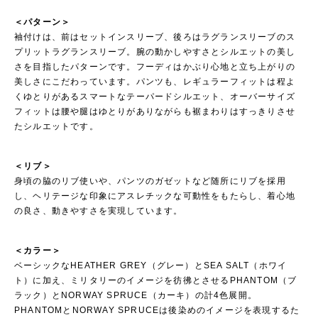
＜パターン＞
袖付けは、前はセットインスリーブ、後ろはラグランスリーブのス
プリットラグランスリーブ。腕の動かしやすさとシルエットの美し
さを目指したパターンです。フーディはかぶり心地と立ち上がりの
美しさにこだわっています。パンツも、レギュラーフィットは程よ
くゆとりがあるスマートなテーパードシルエット、オーバーサイズ
フィットは腰や腿はゆとりがありながらも裾まわりはすっきりさせ
たシルエットです。
＜リブ＞
身頃の脇のリブ使いや、パンツのガゼットなど随所にリブを採用
し、ヘリテージな印象にアスレチックな可動性をもたらし、着心地
の良さ、動きやすさを実現しています。
＜カラー＞
ベーシックなHEATHER GREY（グレー）とSEA SALT（ホワイ
ト）に加え、ミリタリーのイメージを彷彿とさせるPHANTOM（ブ
ラック）とNORWAY SPRUCE（カーキ）の計4色展開。
PHANTOMとNORWAY SPRUCEは後染めのイメージを表現するた