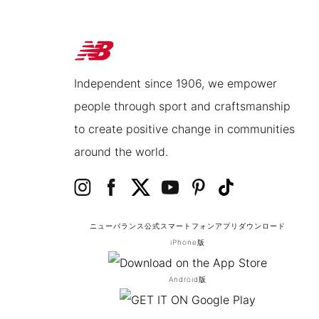
Independent since 1906, we empower
people through sport and craftsmanship
to create positive change in communities
around the world.
ニューバランス公式スマートフォンアプリ
ダウンロード
iPhone版
Android版