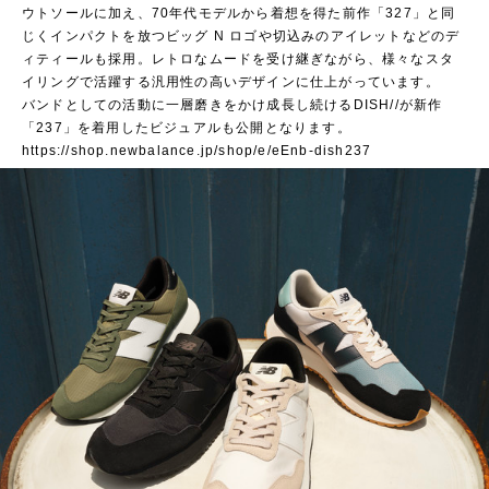
ウトソールに加え、70年代モデルから着想を得た前作「327」と同
じくインパクトを放つビッグ N ロゴや切込みのアイレットなどのデ
ィティールも採用。レトロなムードを受け継ぎながら、様々なスタ
イリングで活躍する汎用性の高いデザインに仕上がっています。
バンドとしての活動に一層磨きをかけ成長し続けるDISH//が新作
「237」を着用したビジュアルも公開となります。
https://shop.newbalance.jp/shop/e/eEnb-dish237