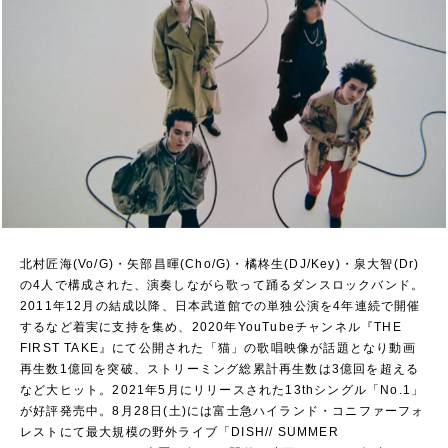
北村匠海(Vo/G)・矢部昌暉(Cho/G)・橘柊生(DJ/Key)・泉大智(Dr)
の4人で構成された、演奏しながら歌って踊るダンスロックバンド。
2011年12月の結成以降、日本武道館での単独公演を4年連続で開催
するなど着実に支持を集め、2020年YouTubeチャンネル『THE
FIRST TAKE』にて公開された「猫」の歌唱映像が話題となり動画
再生数1億回を突破、ストリーミング総累計再生数は3億回を超える
など大ヒット。2021年5月にリリースされた13thシングル「No.1」
が好評発売中。8月28日(土)には富士急ハイランド・コニファーフォ
レストにて最大規模の野外ライブ「DISH// SUMMER