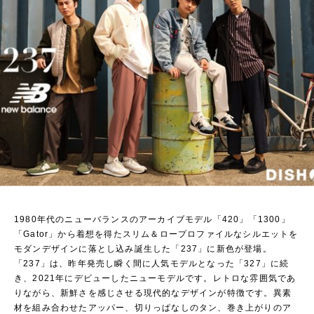
1980年代のニューバランスのアーカイブモデル「420」「1300」
「Gator」から着想を得たスリム＆ロープロファイルなシルエットを
モダンデザインに落とし込み誕生した「237」に新色が登場。
「237」は、昨年発売し瞬く間に人気モデルとなった「327」に続
き、2021年にデビューしたニューモデルです。レトロな雰囲気であ
りながら、新鮮さを感じさせる現代的なデザインが特徴です。異素
材を組み合わせたアッパー、切りっぱなしのタン、巻き上がりのア