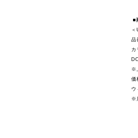
■
＜
品
カ
D
※
価
ウィ
※