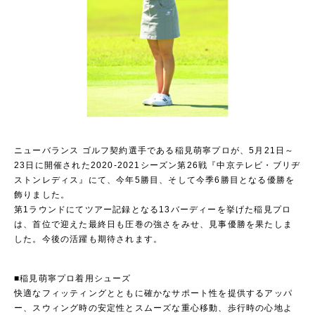
ニューバランス ゴルフ契約選手である稲見萌寧プロが、5月21日～
23日に開催された2020-2021シーズン第26戦『中京テレビ・ブリヂ
ストンレディス』にて、今年5勝目、そして今季6勝目となる優勝を
飾りました。
第1ラウンドにてツアー記録となる13バーディーを挙げた稲見プロ
は、首位で迎えた最終日も圧巻の強さをみせ、見事優勝を果たしま
した。今後の活躍も期待されます。
■稲見萌寧プロ着用シューズ
快適なフィッティングとともに確かなサポート性を提供するアッパ
ー、スウィング時の安定性とスムーズな重心移動、歩行時の心地よ