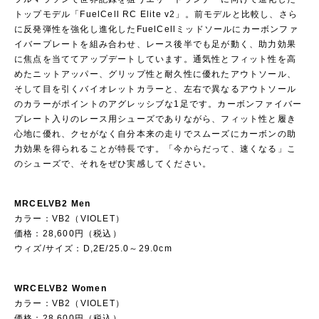
トップモデル「FuelCell RC Elite v2」。前モデルと比較し、さら
に反発弾性を強化し進化したFuelCellミッドソールにカーボンファ
イバープレートを組み合わせ、レース後半でも足が動く、助力効果
に焦点を当ててアップデートしています。通気性とフィット性を高
めたニットアッパー、グリップ性と耐久性に優れたアウトソール、
そして目を引くバイオレットカラーと、左右で異なるアウトソール
のカラーがポイントのアグレッシブな1足です。カーボンファイバー
プレート入りのレース用シューズでありながら、フィット性と履き
心地に優れ、クセがなく自分本来の走りでスムーズにカーボンの助
力効果を得られることが特長です。「今からだって、速くなる」こ
のシューズで、それをぜひ実感してください。
MRCELVB2 Men
カラー：VB2（VIOLET）
価格：28,600円（税込）
ウィズ/サイズ：D,2E/25.0～29.0cm
WRCELVB2 Women
カラー：VB2（VIOLET）
価格：28,600円（税込）