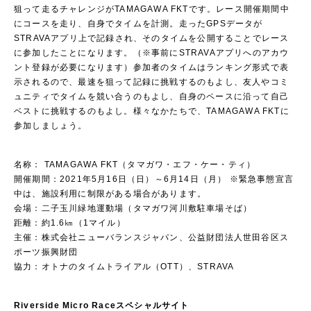
狙って走るチャレンジがTAMAGAWA FKTです。レース開催期間中
にコースを走り、自身でタイムを計測。走ったGPSデータが
STRAVAアプリ上で記録され、そのタイムを公開することでレース
に参加したことになります。（※事前にSTRAVAアプリへのアカウ
ント登録が必要になります）参加者のタイムはランキング形式で表
示されるので、最速を狙って記録に挑戦するのもよし、友人やコミ
ュニティでタイムを競い合うのもよし、自身のペースに沿って自己
ベストに挑戦するのもよし。様々なかたちで、TAMAGAWA FKTに
参加しましょう。
名称： TAMAGAWA FKT（タマガワ・エフ・ケー・ティ）
開催期間：2021年5月16日（日）～6月14日（月） ※緊急事態宣言
中は、施設利用に制限がある場合があります。
会場：二子玉川緑地運動場（タマガワ河川敷駐車場そば）
距離：約1.6㎞（1マイル）
主催：株式会社ニューバランスジャパン、公益財団法人世田谷区ス
ポーツ振興財団
協力：オトナのタイムトライアル（OTT）、STRAVA
Riverside Micro Raceスペシャルサイト