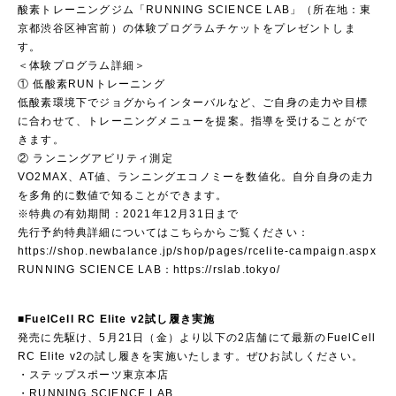
酸素トレーニングジム「RUNNING SCIENCE LAB」（所在地：東
京都渋谷区神宮前）の体験プログラムチケットをプレゼントしま
す。
＜体験プログラム詳細＞
① 低酸素RUNトレーニング
低酸素環境下でジョグからインターバルなど、ご自身の走力や目標
に合わせて、トレーニングメニューを提案。指導を受けることがで
きます。
② ランニングアビリティ測定
VO2MAX、AT値、ランニングエコノミーを数値化。自分自身の走力
を多角的に数値で知ることができます。
※特典の有効期間：2021年12月31日まで
先行予約特典詳細についてはこちらからご覧ください：
https://shop.newbalance.jp/shop/pages/rcelite-campaign.aspx
RUNNING SCIENCE LAB：
https://rslab.tokyo/
■FuelCell RC Elite v2試し履き実施
発売に先駆け、5月21日（金）より以下の2店舗にて最新のFuelCell
RC Elite v2の試し履きを実施いたします。ぜひお試しください。
・ステップスポーツ東京本店
・RUNNING SCIENCE LAB