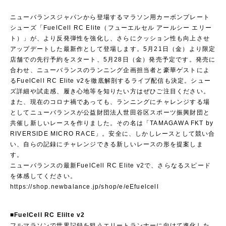
ニューバランスジャパンから登場するマラソン用カーボンプレート
シューズ「FuelCell RC Elite（フューエルセル アールシー エリー
ト）」が、より反発弾性を強化し、さらにクッション性も向上させ
アップデートした最新作として登場します。5月21日（金）より限定
店舗での先行予約をスタート、5月28日（金）発売予定です。発売に
合わせ、ニューバランスのランニング企画担当者と豪華ゲストによ
るFuelCell RC Elite v2を徹底解剖するライブ配信も決定。シュー
ズ詳細や試走感、履き心地等を知りたい方はぜひご注目ください。
また、現在のコロナ禍であっても、ランニングにチャレンジする場
としてニューバランスが公益財団法人世田谷区スポーツ振興財団と
共催し新しいレースを作りました。その名は「TAMAGAWA FKT by
RIVERSIDE MICRO RACE」。安全に、しかしレースとして競い合
い、自らの記録にチャレンジできる新しいレースの形を提案しま
す。
ニューバランスの最新FuelCell RC Elite v2で、さらなるスピード
を体感してください。
https://shop.newbalance.jp/shop/e/eEfuelcell
■FuelCell RC Elilte v2
フルマラソンで世界記録を狙うエリートランナーに向けて進化した