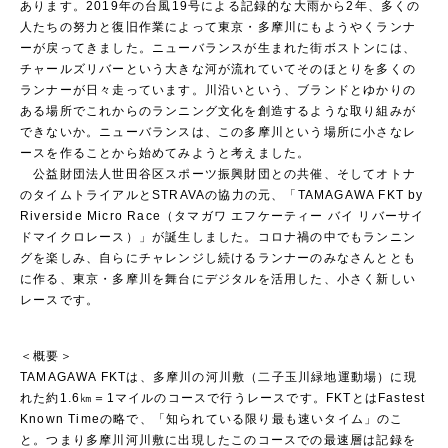
あります。2019年の台風19号による記録的な大雨から2年、多くの
人たちの努力と復旧作業によって東京・多摩川にもようやくランナ
ーが戻ってきました。ニューバランスが生まれた街ボストンには、
チャールズリバーという大きな河が流れていてそのほとりを多くの
ランナーが日々走っています。川沿いという、ブランドとゆかりの
ある場所でこれからのランニング文化を創造するような取り組みが
できないか。ニューバランスは、この多摩川という場所に小さなレ
ースを作ることから始めてみようと考えました。
公益財団法人世田谷区スポーツ振興財団との共催、そしてオトナ
のタイムトライアルとSTRAVAの協力の元、「TAMAGAWA FKT by
Riverside Micro Race（タマガワ エフケーティー バイ リバーサイ
ドマイクロレース）」が誕生しました。コロナ禍の中でもランニン
グを楽しみ、自らにチャレンジし続けるランナーのみなさんととも
に作る、東京・多摩川を舞台にデジタルを活用した、小さく新しい
レースです。
＜概要＞
TAMAGAWA FKTは、多摩川の河川敷（二子玉川緑地運動場）に現
れた約1.6㎞＝1マイルのコースで行うレースです。FKTとはFastest
Known Timeの略で、「知られている限り最も速いタイム」のこ
と。つまり多摩川河川敷に出現したこのコースでの最速層は記録を