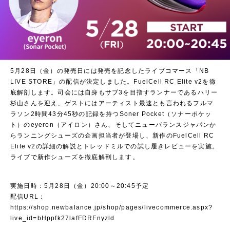
5月28日（金）の発売日には発売を記念したライブコマース「NB
LIVE STORE」の配信が決定しました。FuelCell RC Elite v2を徹
底解剖します。司会には自身もサブ3を目指すランナーであるハリー
杉山さんを迎え、ゲストにはアーティスト最速とも言われるフルマ
ラソン2時間43分45秒の記録を持つSoner Pocket（ソナーポケッ
ト）のeyeron（アイロン）さん、そしてニューバランスジャパンか
らランニングシューズの企画担当者が登場し、新作のFuelCell RC
Elite v2の詳細の解説とトレッドミルでの試し履きレビューを実施。
ライブで新作シューズを徹底解剖します。
実施日時：5月28日（金）20:00～20:45予定
配信URL：
https://shop.newbalance.jp/shop/pages/livecommerce.aspx?
live_id=bHppfk27lafFDRFnyzld