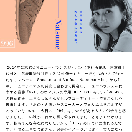
2014年に株式会社ニューバランスジャパン（本社所在地：東京都千
代田区、代表取締役社長：久保田 伸一）と、三戸なつめさんで行っ
たキャンペーン「Sneaker and Me feat. Natsume Mito」から7
年、ニューアイテムの発売に合わせて再会し、ニューバランスを代
表する品番「996」のウィメンズ専用LIFESTYLEモデル「WL996」
の最新作を、三戸なつめさんがセルフコーディネートで着こなしを
披露します。『あのとき履いたスニーカーとフォルムはそこまで変
わっていないのに、今日の「996」は、余裕がある大人に似合うと感
じました。この靴が、昔から長く愛されてきたこともよくわかりま
す。私もそんな存在になりたいから「996」の佇まいに憧れるんで
す』と語る三戸なつめさん。過去のイメージとは違う、大人になっ