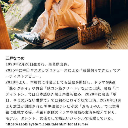
三戸なつめ
1990年2月20日生まれ。奈良県出身。
2015年に中田ヤスタカプロデュースによる『前髪切りすぎた』でア
ーティストデビュー。
2018年より、本格的に俳優としても活動を開始し、ドラマ&映画
「賭ケグルイ」や舞台「鉄コン筋クリート」などに出演。映画「パ
ディントン」では日本語吹き替え声優も務め、2020年に映画「明
日、キミのいない世界で」では初のヒロイン役で出演。2020年11月
より放送が開始されたNHK連続テレビ小説「おちょやん」では実母
役に挑戦する等、今後も多数のドラマや映画の出演を控えており、
モデル、タレント、女優として幅広いジャンルで活躍している。
https://asobisystem.com/talent/mitonatsume/