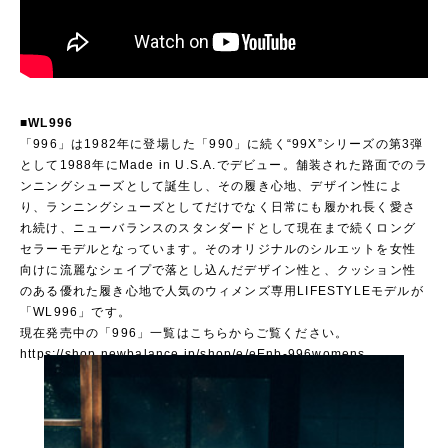
■WL996
「996」は1982年に登場した「990」に続く“99X”シリーズの第3弾
として1988年にMade in U.S.A.でデビュー。舗装された路面でのラ
ンニングシューズとして誕生し、その履き心地、デザイン性によ
り、ランニングシューズとしてだけでなく日常にも履かれ長く愛さ
れ続け、ニューバランスのスタンダードとして現在まで続くロング
セラーモデルとなっています。そのオリジナルのシルエットを女性
向けに流麗なシェイプで落とし込んだデザイン性と、クッション性
のある優れた履き心地で人気のウィメンズ専用LIFESTYLEモデルが
「WL996」です。
現在発売中の「996」一覧はこちらからご覧ください。
https://shop.newbalance.jp/shop/e/eEnb-996womens